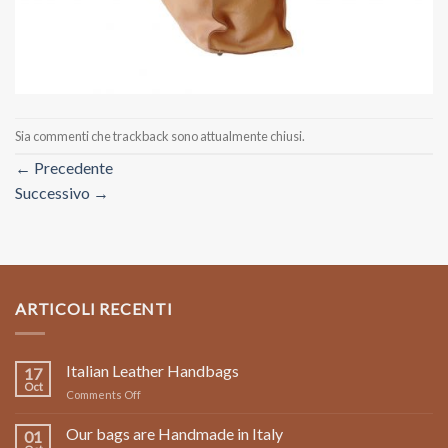
Sia commenti che trackback sono attualmente chiusi.
←
Precedente
Successivo
→
ARTICOLI RECENTI
Italian Leather Handbags
17
Oct
on
Comments Off
Italian
Leather
Our bags are Handmade in Italy
01
Handbags