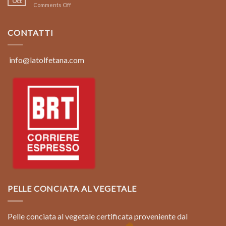
Oct
on
Comments Off
Our
bags
are
CONTATTI
Handmade
in
Italy
info@latolfetana.com
PELLE CONCIATA AL VEGETALE
Pelle conciata al vegetale certificata proveniente dal