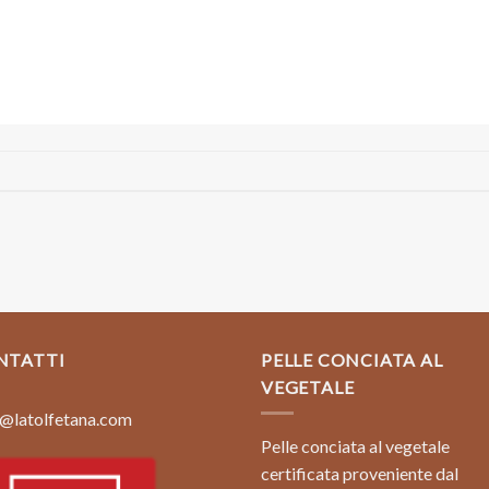
NTATTI
PELLE CONCIATA AL
VEGETALE
@latolfetana.com
Pelle conciata al vegetale
certificata proveniente dal