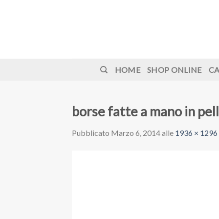
Skip
to
content
HOME
SHOP ONLINE
CA
borse fatte a mano in pel
Pubblicato
Marzo 6, 2014
alle
1936 × 1296