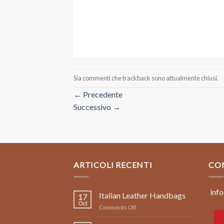
Sia commenti che trackback sono attualmente chiusi.
←
Precedente
Successivo
→
ARTICOLI RECENTI
CO
info
Italian Leather Handbags
17
Oct
on
Comments Off
Italian
Leather