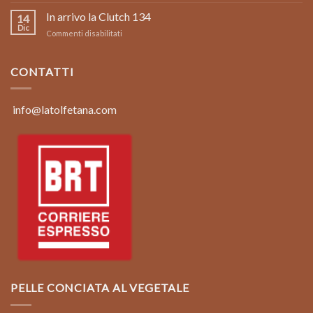
Foto
Italy:
limited
In arrivo la Clutch 134
Clutch
14
edition
134
Dic
su
Commenti disabilitati
borsa
In
in
arrivo
pelle
la
CONTATTI
vintage
Clutch
color
134
marrone
coconut
info@latolfetana.com
PELLE CONCIATA AL VEGETALE