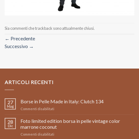
Sia commenti che trackback sono attualmente chiusi.
←
Precedente
Successivo
→
ARTICOLI RECENTI
Borse in Pelle Made in Italy: Clutch 134
27
Mag
su
Commenti disabilitati
Borse
in
Foto limited edition borsa in pelle vintage color
28
Pelle
Dic
marrone coconut
Made
su
Commenti disabilitati
in