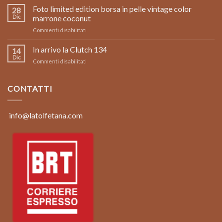
in
Foto limited edition borsa in pelle vintage color
28
Pelle
Dic
marrone coconut
Made
su
Commenti disabilitati
in
Foto
Italy:
limited
In arrivo la Clutch 134
Clutch
14
edition
134
Dic
su
Commenti disabilitati
borsa
In
in
arrivo
pelle
la
CONTATTI
vintage
Clutch
color
134
marrone
coconut
info@latolfetana.com