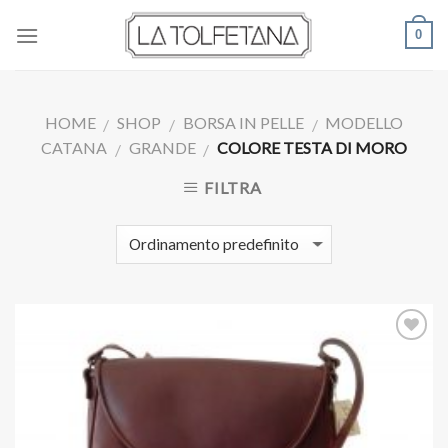
Skip
0
to
content
HOME
SHOP
BORSA IN PELLE
MODELLO
/
/
/
CATANA
GRANDE
COLORE TESTA DI MORO
/
/
FILTRA
Aggiungi
alla lista
dei
desideri