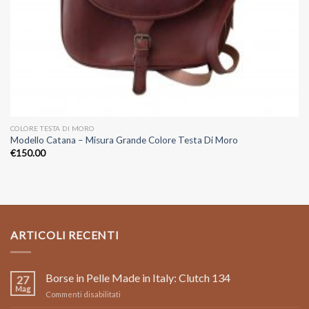
COLORE TESTA DI MORO
Modello Catana – Misura Grande Colore Testa Di Moro
€
150.00
ARTICOLI RECENTI
Borse in Pelle Made in Italy: Clutch 134
27
Mag
su
Commenti disabilitati
Borse