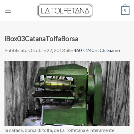
Skip
0
to
content
iBox03CatanaTolfaBorsa
Pubblicato
Ottobre 22, 2013
alle
460 × 240
in
Chi Siamo
la catana, borsa di tolfa, de La Tolfetana è interamente