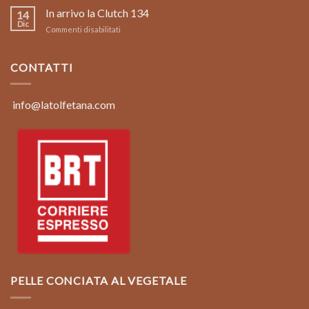
limited
In arrivo la Clutch 134
Clutch
14
edition
134
Dic
su
Commenti disabilitati
borsa
In
in
arrivo
pelle
la
CONTATTI
vintage
Clutch
color
134
marrone
coconut
info@latolfetana.com
PELLE CONCIATA AL VEGETALE