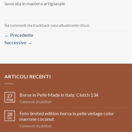
lavorata in maniera artigianale
Sia commenti che trackback sono attualmente chiusi.
←
Precedente
Successivo
→
ARTICOLI RECENTI
Borse in Pelle Made in Italy: Clutch 134
27
Mag
su
Commenti disabilitati
Borse
in
Foto limited edition borsa in pelle vintage color
28
Pelle
Dic
marrone coconut
Made
su
Commenti disabilitati
in
Foto
Italy: