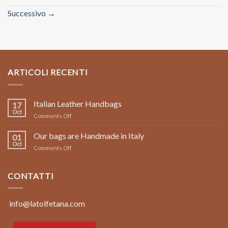
Successivo
→
ARTICOLI RECENTI
Italian Leather Handbags
17
Oct
on
Comments Off
Italian
Leather
Our bags are Handmade in Italy
01
Handbags
Oct
on
Comments Off
Our
bags
are
CONTATTI
Handmade
in
Italy
info@latolfetana.com