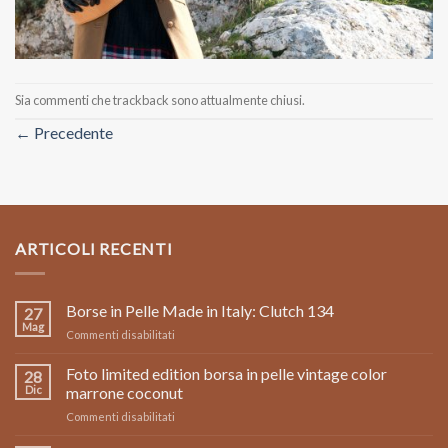
Sia commenti che trackback sono attualmente chiusi.
←
Precedente
ARTICOLI RECENTI
Borse in Pelle Made in Italy: Clutch 134
27
Mag
su
Commenti disabilitati
Borse
in
Foto limited edition borsa in pelle vintage color
28
Pelle
Dic
marrone coconut
Made
su
Commenti disabilitati
in
Foto
Italy: