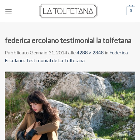
Skip
0
to
content
federica ercolano testimonial la tolfetana
Pubblicato
Gennaio 31, 2014
alle
4288 × 2848
in
Federica
Ercolano: Testimonial de La Tolfetana