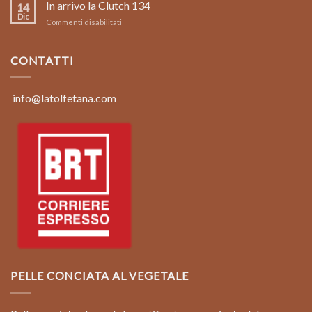
limited
In arrivo la Clutch 134
Clutch
14
edition
134
Dic
su
Commenti disabilitati
borsa
In
in
arrivo
pelle
la
CONTATTI
vintage
Clutch
color
134
marrone
coconut
info@latolfetana.com
PELLE CONCIATA AL VEGETALE