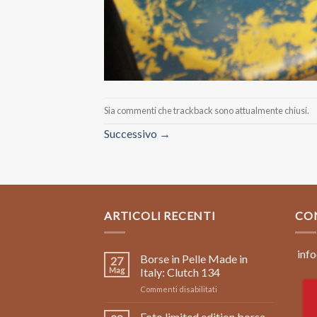
Sia commenti che trackback sono attualmente chiusi.
Successivo
→
ARTICOLI RECENTI
CO
info
Borse in Pelle Made in
27
Mag
Italy: Clutch 134
su
Commenti disabilitati
Borse
in
Foto limited edition borsa