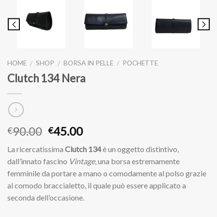
HOME
SHOP
BORSA IN PELLE
POCHETTE
/
/
/
Clutch 134 Nera
Il
Il
90.00
45.00
€
€
prezzo
prezzo
La ricercatissima
Clutch 134
è un oggetto distintivo,
originale
attuale
dall’innato fascino
Vintage
, una borsa estremamente
era:
è:
femminile da portare a mano o comodamente al polso grazie
€90.00.
€45.00.
al comodo braccialetto, il quale può essere applicato a
seconda dell’occasione.