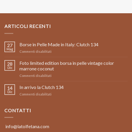
ARTICOLI RECENTI
Borse in Pelle Made in Italy: Clutch 134
27
Mag
su
Commenti disabilitati
Borse
in
Foto limited edition borsa in pelle vintage color
28
Pelle
Dic
marrone coconut
Made
su
Commenti disabilitati
in
Foto
Italy:
limited
In arrivo la Clutch 134
Clutch
14
edition
134
Dic
su
Commenti disabilitati
borsa
In
in
arrivo
pelle
la
CONTATTI
vintage
Clutch
color
134
marrone
coconut
info@latolfetana.com