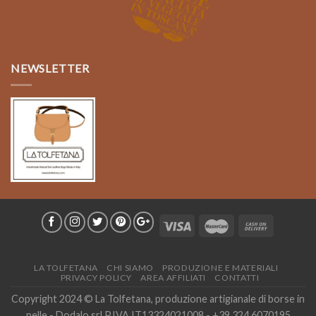
NEWSLETTER
LA TOLFETANA
CHI SIAMO
PRODUZIONE E MATERIALI
PRIVACY POLICY
AREA AFFILIATI
CONTATTI
Copyright 2024 © La Tolfetana, produzione artigianale di borse in
pelle - Dodalo srl P.IVA IT13324021008 - +39 324 6070195