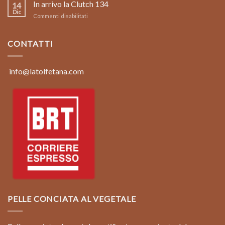
limited
In arrivo la Clutch 134
Clutch
14
edition
134
Dic
su
Commenti disabilitati
borsa
In
in
arrivo
pelle
la
CONTATTI
vintage
Clutch
color
134
marrone
coconut
info@latolfetana.com
PELLE CONCIATA AL VEGETALE