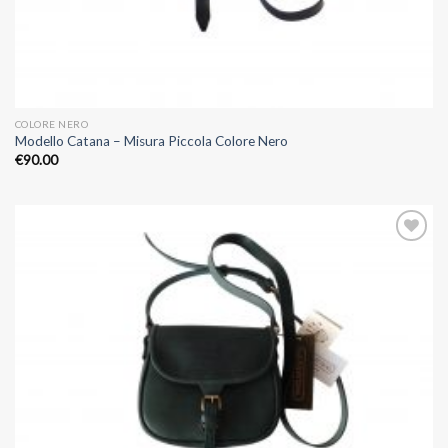
COLORE NERO
Modello Catana – Misura Piccola Colore Nero
€
90.00
Aggiungi
alla lista
dei
desideri