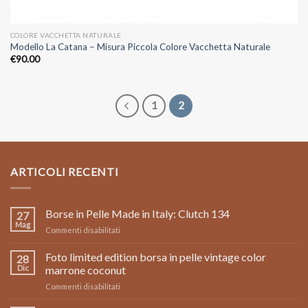
COLORE VACCHETTA NATURALE
Modello La Catana – Misura Piccola Colore Vacchetta Naturale
€
90.00
1
2
ARTICOLI RECENTI
Borse in Pelle Made in Italy: Clutch 134
27
Mag
su
Commenti disabilitati
Borse
in
Foto limited edition borsa in pelle vintage color
28
Pelle
Dic
marrone coconut
Made
su
Commenti disabilitati
in
Foto
Italy: